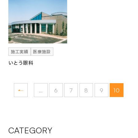
施工実績
医療施設
いとう眼科
...
6
7
8
9
10
CATEGORY