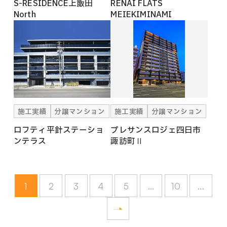
S-RESIDENCE上飯田
RENAI FLATS
North
MEIEKIMINAMI
施工実績
分譲マンション
施工実績
分譲マンション
ロフティ平針ステーショ
プレサンスロジェ四日市
ンテラス
諏訪町Ⅱ
1
2
3
4
5
...
10
...