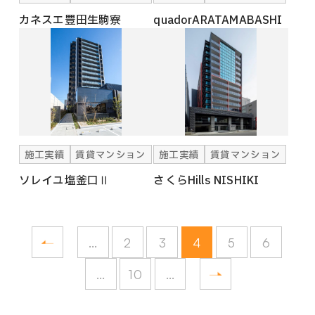
カネスエ豊田生駒寮
quadorARATAMABASHI
施工実績
賃貸マンション
施工実績
賃貸マンション
ソレイユ塩釜口Ⅱ
さくらHills NISHIKI
...
2
3
4
5
6
...
10
...