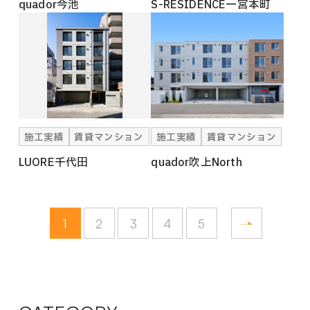
quador今池
S-RESIDENCE一宮本町
施工実績
賃貸マンション
施工実績
賃貸マンション
LUORE千代田
quador吹上North
1
2
3
4
5