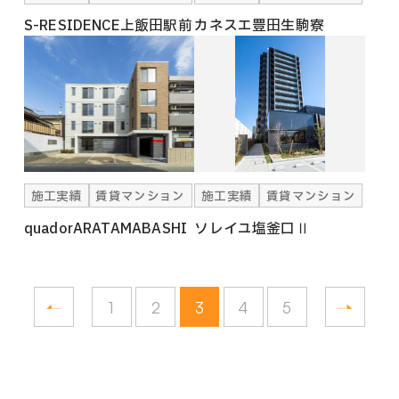
S-RESIDENCE上飯田駅前
カネスエ豊田生駒寮
施工実績
賃貸マンション
施工実績
賃貸マンション
quadorARATAMABASHI
ソレイユ塩釜口Ⅱ
1
2
3
4
5